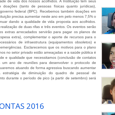
dade de vida dos nossos acolhidos. A Instituição tem seus
e doações (tanto de pessoas físicas quanto jurídicas),
o governo federal (BPC). Recebemos também doações em
nstituição precisa aumentar neste ano em pelo menos 7,5% o
nuar dando a qualidade de vida proposta aos acolhidos.
realização de duas rifas e três eventos. Os eventos serão
es extras arrecadados servirão para pagar os planos de
espesa extra), complementar o aporte de recursos para o
necessários de infraestrutura (equipamentos obsoletos) e
 emergências. Esclarecemos que os motivos para o plano
mos no setor privado estão ameaçadas e a saúde pública é
ade e qualidade que necessitamos (conclusão de contatos
s um ano de reuniões para desenvolver o protocolo de
inuaremos atuando de forma agressiva buscando aumentar
 A estratégia de diminuição do quadro de pessoal de
to durante o período de pico (a partir de setembro) será
ONTAS 2016