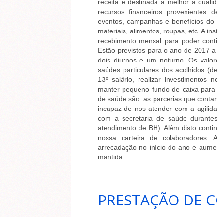
receita é destinada a melhor a quali
recursos financeiros provenientes d
eventos, campanhas e benefícios d
materiais, alimentos, roupas, etc. A i
recebimento mensal para poder conti
Estão previstos para o ano de 2017 a 
dois diurnos e um noturno. Os valor
saúdes particulares dos acolhidos (d
13º salário, realizar investimentos 
manter pequeno fundo de caixa para
de saúde são: as parcerias que conta
incapaz de nos atender com a agilid
com a secretaria de saúde durante
atendimento de BH). Além disto cont
nossa carteira de colaboradores.
arrecadação no início do ano e aumen
mantida.
PRESTAÇÃO DE C